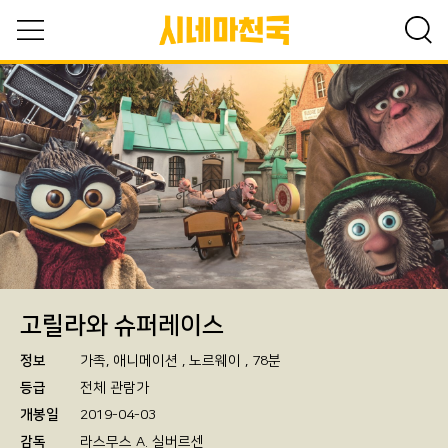
고릴라와 슈퍼레이스
정보
가족, 애니메이션 , 노르웨이 , 78분
등급
전체 관람가
개봉일
2019-04-03
감독
라스무스 A. 실버르센